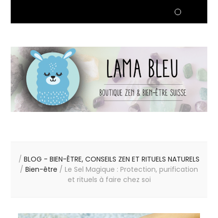
/
BLOG - BIEN-ÊTRE, CONSEILS ZEN ET RITUELS NATURELS
/
Bien-être
/
Le Sel Magique : Protection, purification
et rituels à faire chez soi