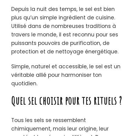
Sel
Magique
Depuis la nuit des temps, le sel est bien
:
plus qu’un simple ingrédient de cuisine.
Protection,
Utilisé dans de nombreuses traditions à
purification
et
travers le monde, il est reconnu pour ses
rituels
puissants pouvoirs de purification, de
à
protection et de nettoyage énergétique.
faire
chez
soi
Simple, naturel et accessible, le sel est un
véritable allié pour harmoniser ton
quotidien.
Quel sel choisir pour tes rituels ?
Tous les sels se ressemblent
chimiquement, mais leur origine, leur