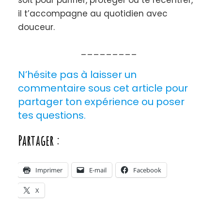
N’hésite pas à laisser un
commentaire sous cet article pour
partager ton expérience ou poser
tes questions.
Partager :
Imprimer
E-mail
Facebook
X
Post
Navigation
Previous Article
Next Article
Comment trouver
Limonades