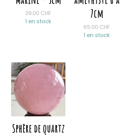
du
7cm
produit
39.00
CHF
1 en stock
65.00
CHF
1 en stock
Sphère de quartz