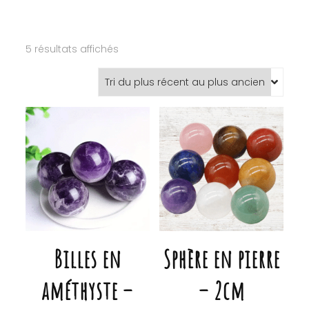
Trié
5 résultats affichés
du
plus
récent
au
plus
ancien
Billes en
Sphère en pierre
améthyste –
– 2cm