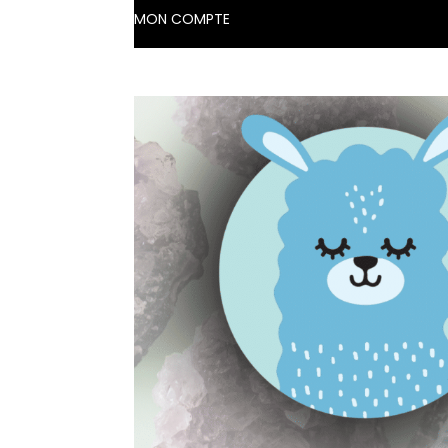
MON COMPTE
🏠 ACCUEIL
🛍️ BOUTIQUE 
AGENDA
BL