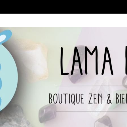
EN LIGNE
✨ NOUVEAUTÉS
PROMOS
À DÉCO
OG ZEN
👉 CONTACT
COMPTE
🛒︎ PANIER