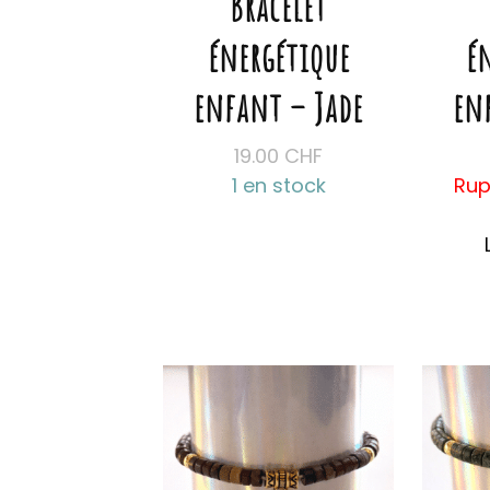
Bracelet
énergétique
é
enfant – Jade
en
19.00
CHF
1 en stock
Rup