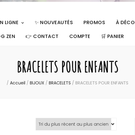
EN LIGNE
✨ NOUVEAUTÉS
PROMOS
À DÉCO
OG ZEN
👉 CONTACT
COMPTE
🛒︎ PANIER
BRACELETS POUR ENFANTS
/
Accueil
/
BIJOUX
/
BRACELETS
/
BRACELETS POUR ENFANTS