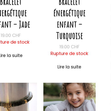
Bracelet
Bracelet
nergétique
énergétique
fant – Jade
enfant –
Turquoise
19.00
CHF
ture de stock
19.00
CHF
Rupture de stock
Lire la suite
Lire la suite