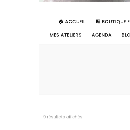
🏠 ACCUEIL
🛍️ BOUTIQUE 
MES ATELIERS
AGENDA
BL
Trié
9 résultats affichés
du