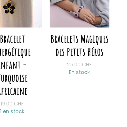
Bracelet
Bracelets Magiques
nergétique
des Petits Héros
enfant –
25.00
CHF
En stock
Turquoise
africaine
19.00
CHF
1 en stock