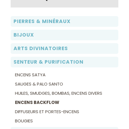
être
choisies
sur
PIERRES & MINÉRAUX
la
page
BIJOUX
du
ARTS DIVINATOIRES
produit
SENTEUR & PURIFICATION
ENCENS SATYA
SAUGES & PALO SANTO
HUILES, SMUDGES, BOMBAS, ENCENS DIVERS
ENCENS BACKFLOW
DIFFUSEURS ET PORTES-ENCENS
BOUGIES