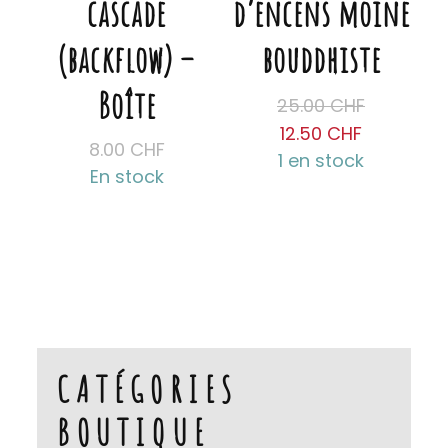
cascade
d’encens moine
(backflow) –
bouddhiste
Boîte
Le
25.00
CHF
prix
Le
12.50
CHF
8.00
CHF
initial
prix
1 en stock
En stock
était :
actuel
25.00 CH
est :
Ce
12.50 CHF
produit
a
plusieurs
variations.
Les
CATÉGORIES
options
BOUTIQUE
peuvent