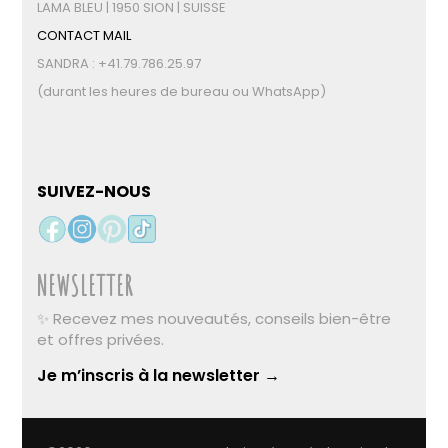
LAMA BLEU | 1950 SION | SUISSE
CONTACT MAIL
SANDRA : +41.79.786.25.97
(durant les heures de bureau ou WhatsApp)
SUIVEZ-NOUS
NEWSLETTER
✨ Recevez mes nouveautés, conseils bien-être
et offres privées.
Je m’inscris à la newsletter →