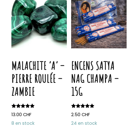
options
peuven
être
choisie
sur
la
page
MALACHITE ‘A’ –
ENCENS SATYA
du
PIERRE ROULÉE –
NAG CHAMPA –
produit
ZAMBIE
15G
Note
Note
13.00
CHF
2.50
CHF
5.00
5.00
sur 5
sur 5
8 en stock
24 en stock