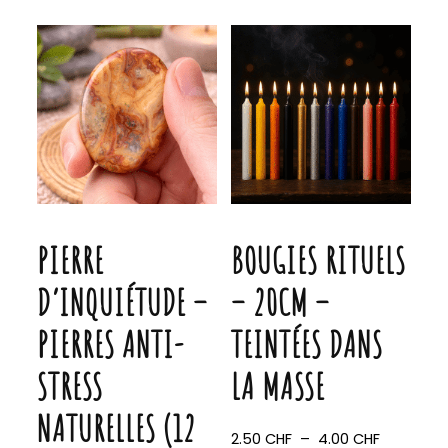
options
peuvent
être
choisies
sur
la
page
du
produit
PIERRE
BOUGIES RITUELS
D’INQUIÉTUDE –
– 20CM –
PIERRES ANTI-
TEINTÉES DANS
STRESS
LA MASSE
NATURELLES (12
Plage
2.50
CHF
–
4.00
CHF