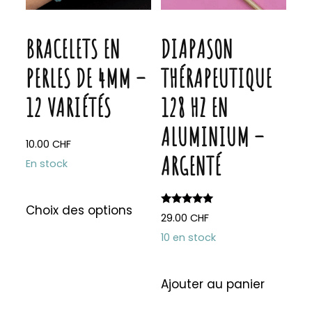
BRACELETS EN
DIAPASON
PERLES DE 4MM –
THÉRAPEUTIQUE
12 VARIÉTÉS
128 HZ EN
ALUMINIUM –
10.00
CHF
ARGENTÉ
En stock
Ce
Choix des options
Note
produit
29.00
CHF
5.00
sur 5
a
10 en stock
plusieurs
variations.
Ajouter au panier
Les