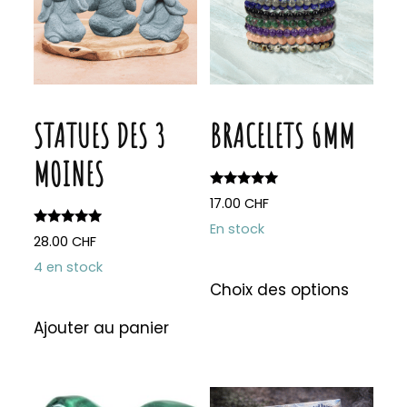
STATUES DES 3
BRACELETS 6MM
MOINES
Note
17.00
CHF
5.00
sur 5
En stock
Note
28.00
CHF
5.00
sur 5
4 en stock
Ce
Choix des options
produit
a
Ajouter au panier
plusieu
variati
Les