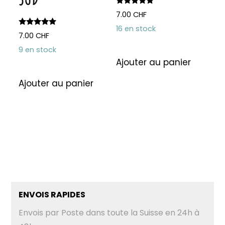
Note
7.00
CHF
5.00
sur 5
16 en stock
Note
7.00
CHF
5.00
sur 5
9 en stock
Ajouter au panier
Ajouter au panier
ENVOIS RAPIDES
Envois par Poste dans toute la Suisse en 24h à