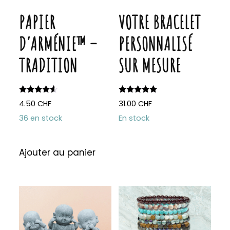
sur
produit
PAPIER
VOTRE BRACELET
la
page
D’ARMÉNIE™ –
PERSONNALISÉ
du
TRADITION
SUR MESURE
produit
Note
Note
4.50
CHF
31.00
CHF
4.33
5.00
sur 5
sur 5
36 en stock
En stock
Ajouter au panier