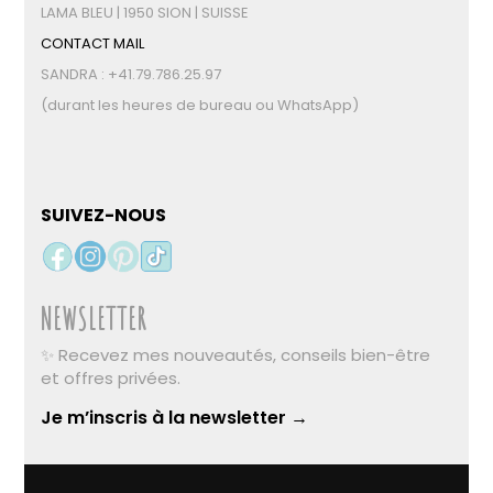
LAMA BLEU | 1950 SION | SUISSE
CONTACT MAIL
SANDRA : +41.79.786.25.97
(durant les heures de bureau ou WhatsApp)
SUIVEZ-NOUS
NEWSLETTER
✨ Recevez mes nouveautés, conseils bien-être
et offres privées.
Je m’inscris à la newsletter →