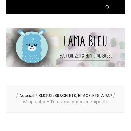
/
Accueil
/
BIJOUX
/
BRACELETS
/
BRACELETS WRAP
/
Wrap boho – Turquoise africaine • Apatite