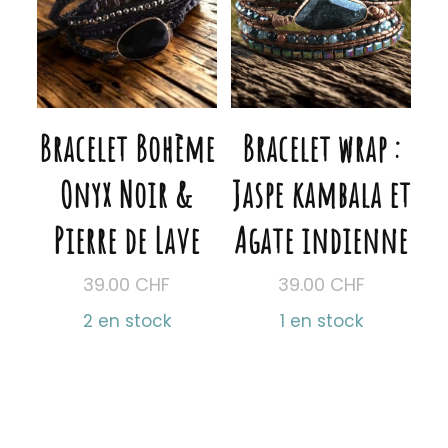
Bracelet Bohème
Bracelet wrap :
Onyx Noir &
Jaspe kambala et
Pierre de Lave
Agate indienne
39.00
CHF
39.00
CHF
2 en stock
1 en stock