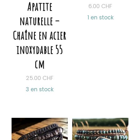
Apatite
6.00
CHF
naturelle –
1 en stock
Chaîne en acier
inoxydable 55
cm
25.00
CHF
3 en stock