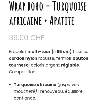
Wrap boho – Turquoise
africaine • Apatite
39.00
CHF
Bracelet
multi-tour (≈ 85 cm)
tissé sur
cordon nylon
robuste, fermoir
bouton
tournesol
coloris argent
réglable
.
Composition :
Turquoise africaine
(jaspe vert
moucheté)
: renouveau, équilibre,
confiance.