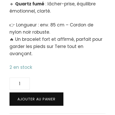
🔹
Quartz fumé
: lâcher-prise, équilibre
émotionnel, clarté.
👉 Longueur : env. 85 cm – Cordon de
nylon noir robuste.
🔥 Un bracelet fort et affirmé, parfait pour
garder les pieds sur Terre tout en
avançant.
2 en stock
quantité
de
Bracelet
AJOUTER AU PANIER
Bohème
Onyx