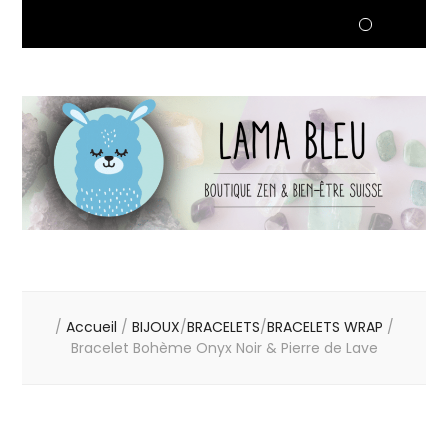
/
Accueil
/
BIJOUX
/
BRACELETS
/
BRACELETS WRAP
/
Bracelet Bohème Onyx Noir & Pierre de Lave