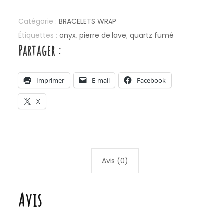
Noir
&
Catégorie :
BRACELETS WRAP
Pierre
Étiquettes :
onyx
,
pierre de lave
,
quartz fumé
de
Partager :
Lave
Imprimer
E-mail
Facebook
X
Avis (0)
Avis