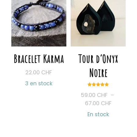
Bracelet Karma
Tour d’Onyx
Noire
22.00
CHF
3 en stock
Note
59.00
CHF
–
5.00
sur 5
Plage
67.00
CHF
de
En stock
prix :
59.00 CH
Ce
à