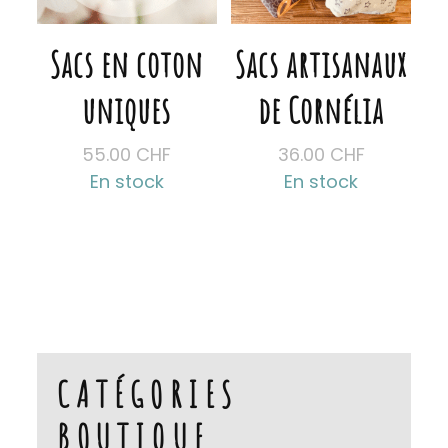
Sacs en coton
Sacs artisanaux
uniques
de Cornélia
55.00
CHF
36.00
CHF
En stock
En stock
Ce
Ce
produit
produit
a
a
plusieurs
plusieurs
variations.
variations.
Les
Les
CATÉGORIES
options
options
BOUTIQUE
peuvent
peuvent