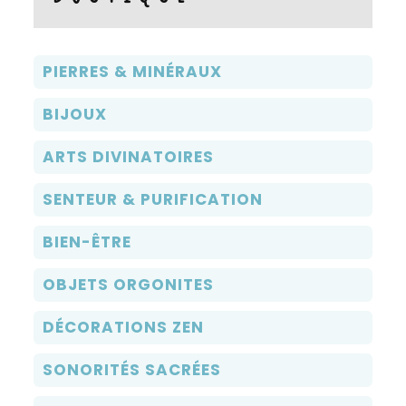
être
être
choisies
choisies
sur
sur
PIERRES & MINÉRAUX
la
la
page
page
BIJOUX
du
du
ARTS DIVINATOIRES
produit
produit
SENTEUR & PURIFICATION
BIEN-ÊTRE
OBJETS ORGONITES
DÉCORATIONS ZEN
SONORITÉS SACRÉES