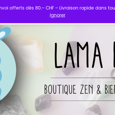
envoi offerts dès 80.– CHF – Livraison rapide dans tou
EN LIGNE
✨ NOUVEAUTÉS
PROMOS
À DÉCO
Ignorer
OG ZEN
👉 CONTACT
COMPTE
🛒︎ PANIER