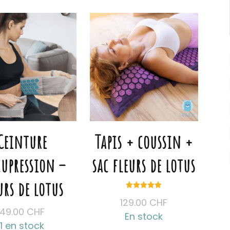
Ceinture
Tapis + coussin +
cupression –
sac fleurs de lotus
urs de lotus
Note
129.00
CHF
5.00
sur 5
49.00
CHF
En stock
1 en stock