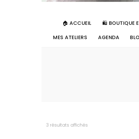
🏠 ACCUEIL
🛍️ BOUTIQUE 
MES ATELIERS
AGENDA
BL
Trié
3 résultats affichés
du