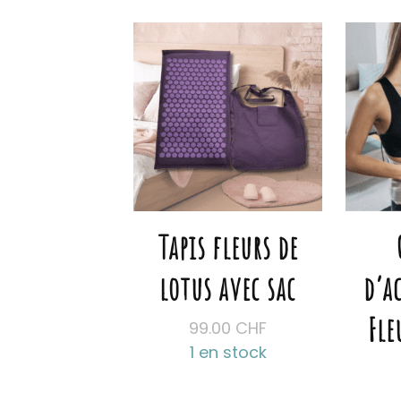
plus
récent
au
plus
ancien
Tapis fleurs de
lotus avec sac
d’a
Fle
99.00
CHF
1 en stock